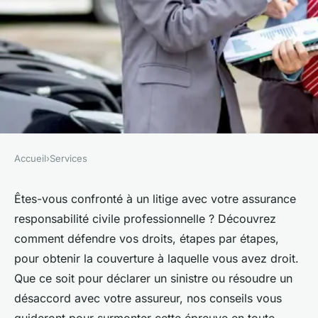
Accueil
›
Services
SERVICES
Assurance responsabilité
Êtes-vous confronté à un litige avec votre assurance
responsabilité civile professionnelle ? Découvrez
civile professionnel : que faire
comment défendre vos droits, étapes par étapes,
en cas de litige ?
pour obtenir la couverture à laquelle vous avez droit.
Que ce soit pour déclarer un sinistre ou résoudre un
Sohan
•
15 juillet 2024
•
2 min de lecture
désaccord avec votre assureur, nos conseils vous