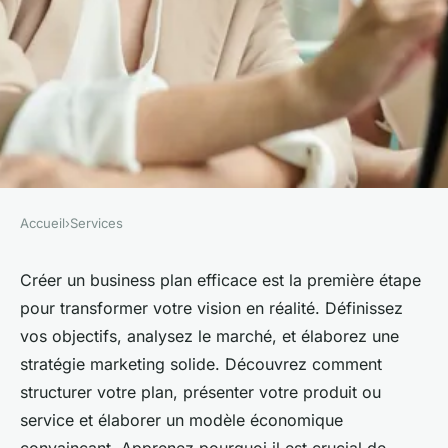
Accueil
›
Services
SERVICES
Guide pratique pour créer
Créer un business plan efficace est la première étape
pour transformer votre vision en réalité. Définissez
votre business plan efficace
vos objectifs, analysez le marché, et élaborez une
stratégie marketing solide. Découvrez comment
Sohan
•
5 juillet 2024
•
2 min de lecture
structurer votre plan, présenter votre produit ou
service et élaborer un modèle économique