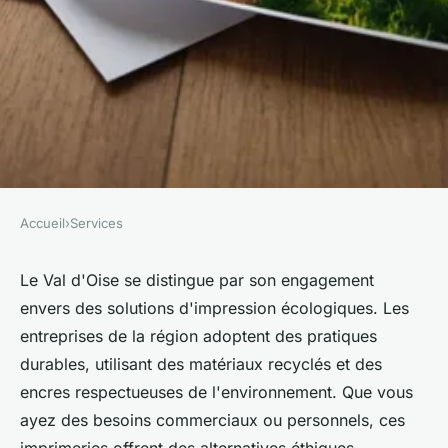
Accueil
›
Services
SERVICES
Imprimerie dans le val d'oise :
Le Val d'Oise se distingue par son engagement
envers des solutions d'impression écologiques. Les
solutions d'impression
entreprises de la région adoptent des pratiques
écologiques
durables, utilisant des matériaux recyclés et des
encres respectueuses de l'environnement. Que vous
Sohan
•
27 décembre 2024
•
5 min de lecture
ayez des besoins commerciaux ou personnels, ces