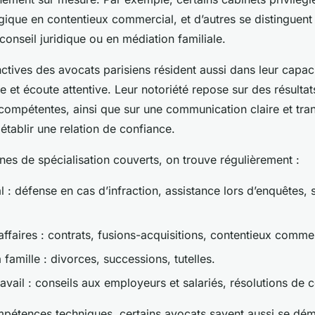
ique en contentieux commercial, et d’autres se distinguent 
onseil juridique ou en médiation familiale.
nctives des avocats parisiens résident aussi dans leur capa
e et écoute attentive. Leur notoriété repose sur des résulta
 compétentes, ainsi que sur une communication claire et tra
 établir une relation de confiance.
es de spécialisation couverts, on trouve régulièrement :
l : défense en cas d’infraction, assistance lors d’enquêtes, 
affaires : contrats, fusions-acquisitions, contentieux commer
a famille : divorces, successions, tutelles.
ravail : conseils aux employeurs et salariés, résolutions de co
pétences techniques, certains avocats savent aussi se dém