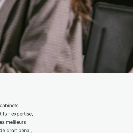
cabinets
fs : expertise,
les meilleurs
de droit pénal,