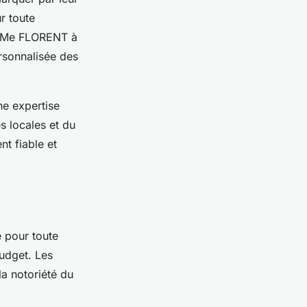
r toute
de Me FLORENT à
ersonnalisée des
ne expertise
s locales et du
t fiable et
e pour toute
udget. Les
la notoriété du