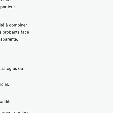
par leur
cité à combiner
ts probants face
nsparente,
stratégies de
cial.
nflits.
arquer par leur