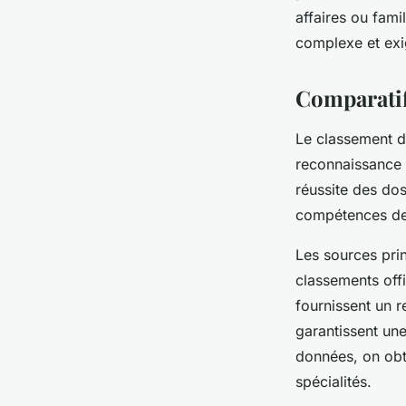
affaires ou fam
Sohan
•
6 octobre 2025
•
7 min de lecture
complexe et exi
Comparatif
Le classement de
reconnaissance pr
réussite des dos
compétences des
Les sources prin
classements offic
fournissent un 
garantissent un
données, on obti
spécialités.