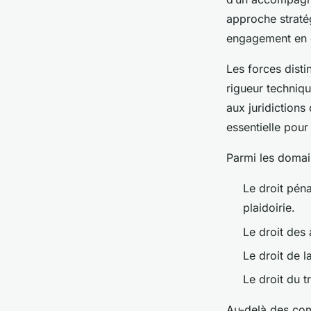
approche stratég
engagement en c
Les forces disti
rigueur techniqu
aux juridictions
essentielle pour
Parmi les domain
Le droit péna
plaidoirie.
Le droit des 
Le droit de l
Le droit du t
Au-delà des com