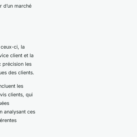
ur d’un marché
ceux-ci, la
ice client et la
 précision les
es des clients.
ncluent les
vis clients, qui
uées
n analysant ces
férentes