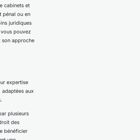
e cabinets et
it pénal ou en
ins juridiques
, vous pouvez
et son approche
ur expertise
, adaptées aux
.
ar plusieurs
roit des
de bénéficier
ent une