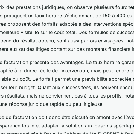
ix des prestations juridiques, on observe plusieurs fourchett
s pratiquent un taux horaire s’échelonnant de 150 à 400 eur
res proposent des forfaits adaptés à des interventions spéc
eilleure visibilité sur le coût total. Des formules de success
pend du résultat obtenu, sont aussi parfois envisagées, no
ntieux ou des litiges portant sur des montants financiers 
facturation présente des avantages. Le taux horaire garan
ptée à la durée réelle de l’intervention, mais peut rendre dif
alable du coût. Le forfait permet une prévisibilité appréciée 
iser leur budget. Quant aux success fees, ils peuvent encou
urs résultats, mais ne conviennent pas à tous les profils, n
ne réponse juridique rapide ou peu litigieuse.
e de facturation doit donc être discuté en amont avec l’av
sparence totale et adapter la solution aux besoins spécifiqu