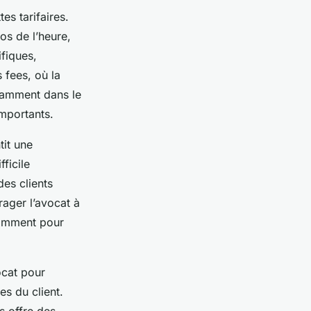
es tarifaires.
os de l’heure,
ifiques,
 fees, où la
tamment dans le
importants.
tit une
ficile
des clients
rager l’avocat à
otamment pour
ocat pour
es du client.