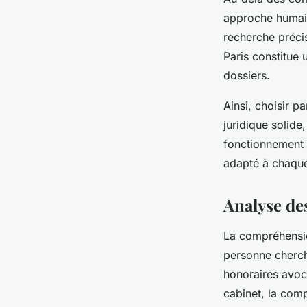
approche humaine
recherche préci
Paris constitue 
dossiers.
Ainsi, choisir p
juridique solid
fonctionnement 
adapté à chaque
Analyse des
La compréhension
personne cherch
honoraires avoca
cabinet, la comp