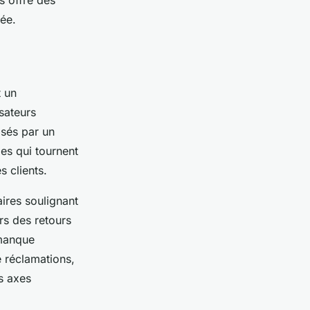
s offre des
rée.
t un
sateurs
osés par un
les qui tournent
s clients.
ires soulignant
ers des retours
 manque
 réclamations,
s axes