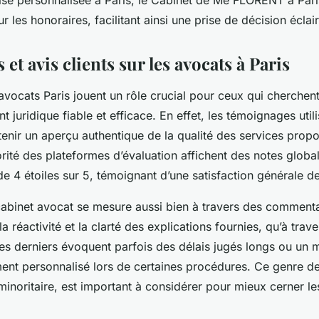
ise personnalisée à Paris, le Cabinet de Me FLORENT à Pari
ur les honoraires, facilitant ainsi une prise de décision éclai
 et avis clients sur les avocats à Paris
 avocats Paris jouent un rôle crucial pour ceux qui cherchen
uridique fiable et efficace. En effet, les témoignages utili
tenir un aperçu authentique de la qualité des services prop
rité des plateformes d’évaluation affichent des notes globa
e 4 étoiles sur 5, témoignant d’une satisfaction générale de
 cabinet avocat se mesure aussi bien à travers des commenta
a réactivité et la clarté des explications fournies, qu’à trav
es derniers évoquent parfois des délais jugés longs ou un
t personnalisé lors de certaines procédures. Ce genre de
minoritaire, est important à considérer pour mieux cerner le