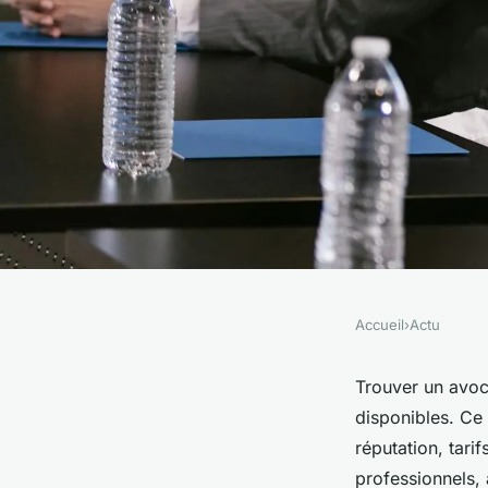
Accueil
›
Actu
ACTU
Top avocats à paris 
Trouver un avoc
disponibles. Ce 
comparatif détaillé
réputation, tarif
professionnels, 