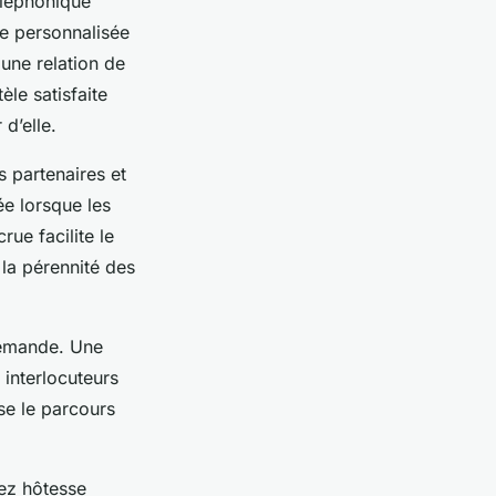
éléphonique
re personnalisée
 une relation de
èle satisfaite
d’elle.
s partenaires et
e lorsque les
ue facilite le
la pérennité des
demande. Une
 interlocuteurs
ise le parcours
vez hôtesse