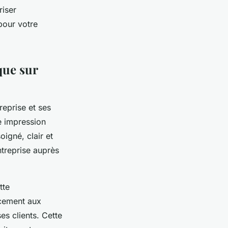
riser
pour votre
que sur
reprise et ses
re impression
oigné, clair et
ntreprise auprès
tte
acement aux
es clients. Cette