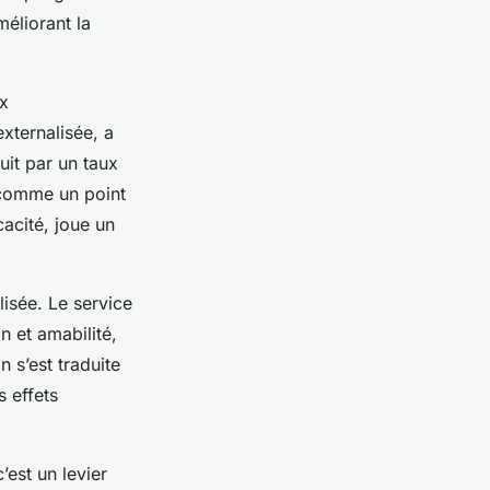
méliorant la
ux
xternalisée, a
it par un taux
s comme un point
acité, joue un
lisée. Le service
 et amabilité,
 s’est traduite
 effets
’est un levier