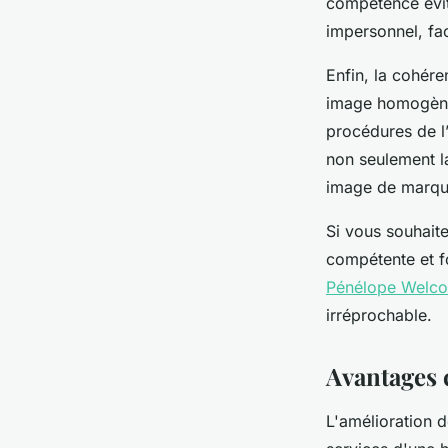
compétence évite
impersonnel, fac
Enfin, la cohér
image homogène.
procédures de l’
non seulement la
image de marque
Si vous souhait
compétente et f
Pénélope Welc
irréprochable.
Avantages c
L'amélioration d