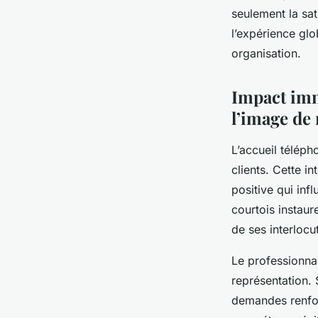
téléphonique
seulement la sat
l’expérience gl
organisation.
Sohan
•
11 octobre 2025
•
6 min de lecture
Impact imm
l’image de
L’accueil téléph
clients. Cette i
positive qui inf
courtois instaur
de ses interlocu
Le professionna
représentation.
demandes renforc