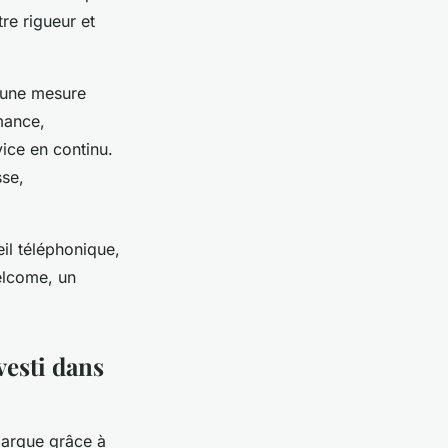
re rigueur et
r une mesure
mance,
ice en continu.
sse,
eil téléphonique,
elcome, un
vesti dans
marque grâce à