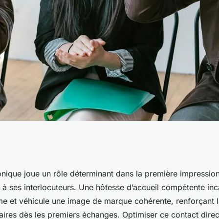
age de marque
honique joue un rôle déterminant dans la première impressio
e à ses interlocuteurs. Une hôtesse d’accueil compétente inc
d'accueil
me et véhicule une image de marque cohérente, renforçant 
naires dès les premiers échanges. Optimiser ce contact dire