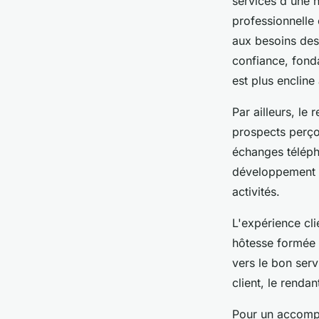
services d'une 
professionnelle
aux besoins des 
confiance, fonda
est plus encline
Par ailleurs, le
prospects perço
échanges télépho
développement d
activités.
L'expérience cl
hôtesse formée c
vers le bon serv
client, le rendan
Pour un accompa