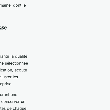
maine, dont le
sse
ntir la qualité
nne sélectionnée
ication, écoute
juster les
eprise.
surant une
t conserver un
cités de chaque