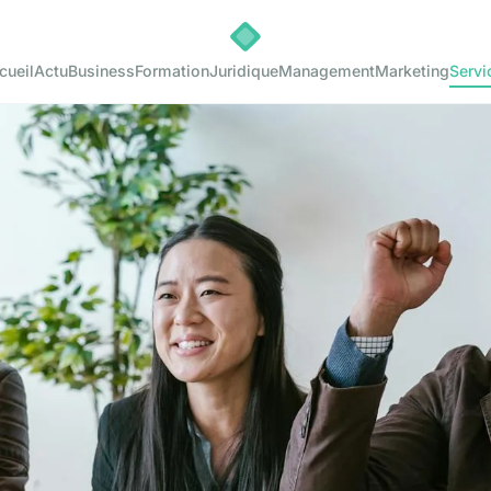
cueil
Actu
Business
Formation
Juridique
Management
Marketing
Servi