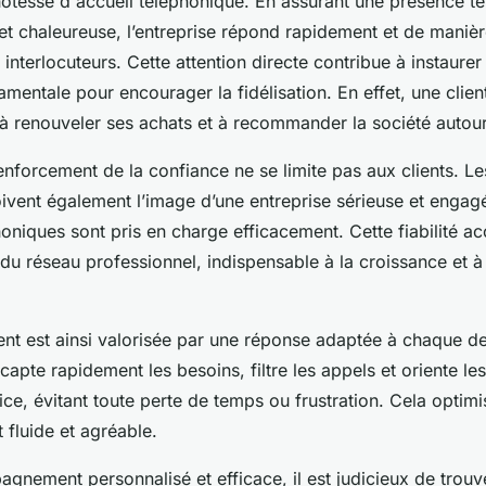
hôtesse d'accueil téléphonique. En assurant une présence t
 et chaleureuse, l’entreprise répond rapidement et de maniè
interlocuteurs. Cette attention directe contribue à instaurer
mentale pour encourager la fidélisation. En effet, une client
 à renouveler ses achats et à recommander la société autour 
 renforcement de la confiance ne se limite pas aux clients. Le
ivent également l’image d’une entreprise sérieuse et engagé
niques sont pris en charge efficacement. Cette fiabilité accr
u réseau professionnel, indispensable à la croissance et à 
ient est ainsi valorisée par une réponse adaptée à chaque 
apte rapidement les besoins, filtre les appels et oriente les
ice, évitant toute perte de temps ou frustration. Cela optim
t fluide et agréable.
gnement personnalisé et efficace, il est judicieux de trou