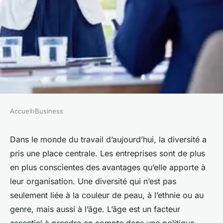
Accueil
›
Business
BUSINESS
Quels sont les enjeux de la
Dans le monde du travail d’aujourd’hui, la diversité a
pris une place centrale. Les entreprises sont de plus
gestion de la diversité d'âge
en plus conscientes des avantages qu’elle apporte à
dans le lieu de travail ?
leur organisation. Une diversité qui n’est pas
seulement liée à la couleur de peau, à l’ethnie ou au
Sohan
•
26 février 2024
•
6 min de lecture
genre, mais aussi à l’âge. L’âge est un facteur