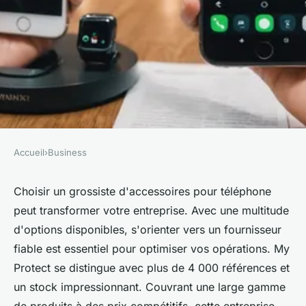
Accueil
›
Business
BUSINESS
Choisissez le grossiste
Choisir un grossiste d'accessoires pour téléphone
peut transformer votre entreprise. Avec une multitude
accessoires téléphone qui
d'options disponibles, s'orienter vers un fournisseur
propulse vos affaires
fiable est essentiel pour optimiser vos opérations. My
Protect se distingue avec plus de 4 000 références et
Sohan
•
27 décembre 2024
•
4 min de lecture
un stock impressionnant. Couvrant une large gamme