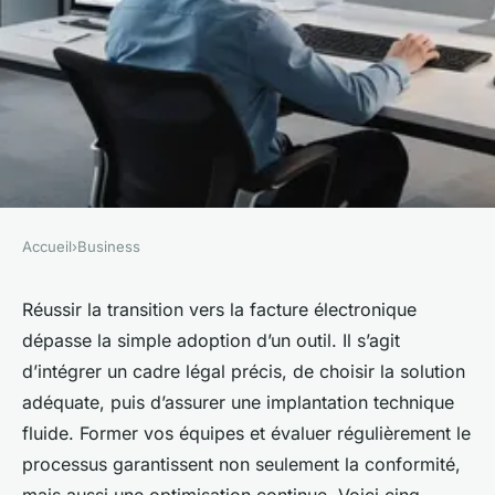
Accueil
›
Business
BUSINESS
5 étapes pour réussir votre
Réussir la transition vers la facture électronique
dépasse la simple adoption d’un outil. Il s’agit
passage à la facture
d’intégrer un cadre légal précis, de choisir la solution
électronique
adéquate, puis d’assurer une implantation technique
fluide. Former vos équipes et évaluer régulièrement le
Sohan
•
21 janvier 2026
•
7 min de lecture
processus garantissent non seulement la conformité,